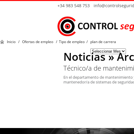
+34 983 548 753
info@controlseguri
Inicio
/
Ofertas de empleo
/
Tipo de empleo
/
plan de carrera
Filtrar por mes
Noticias » Ar
Técnico/a de mantenimi
En el departamento de mantenimiento 
mantenedor/a de sistemas de seguridad i