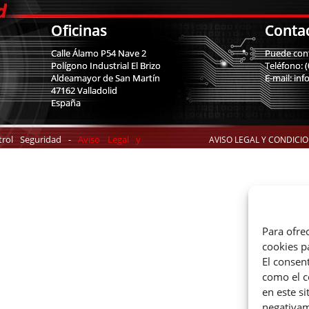
Oficinas
Conta
Calle Álamo P54 Nave 2
Puede cont
Polígono Industrial El Brizo
Teléfono: 
Aldeamayor de San Martín
E-mail: in
47162 Valladolid
España
trol Seguridad -
Aviso Legal y
AVISO LEGAL Y CONDICI
SEGURIDAD PERIMETRAL
Para ofre
cookies p
El consen
como el c
en este si
negativame