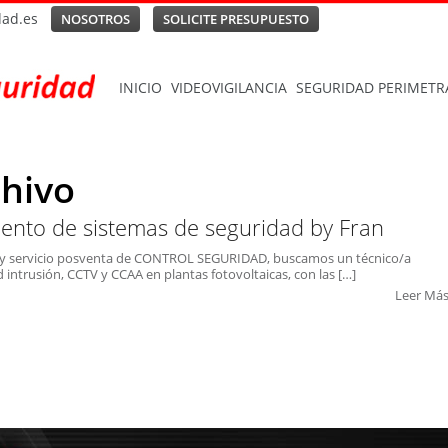
dad.es
NOSOTROS
SOLICITE PRESUPUESTO
INICIO
VIDEOVIGILANCIA
SEGURIDAD PERIMETR
chivo
ento de sistemas de seguridad
by Fran
y servicio posventa de CONTROL SEGURIDAD, buscamos un técnico/a
ntrusión, CCTV y CCAA en plantas fotovoltaicas, con las […]
Leer Má