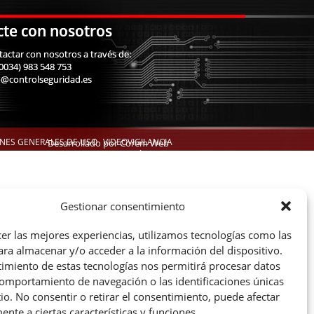
cte con nosotros
actar con nosotros a través de:
(0034) 983 548 753
fo@controlseguridad.es
ONES GENERALES DE USO
VIDEOVIGILANCIA
Desarrollado por
Corem Web
ALARMAS
CONTRA INCENDIO
POLÍTICA DE
COOKIES
Gestionar consentimiento
cer las mejores experiencias, utilizamos tecnologías como las
ara almacenar y/o acceder a la información del dispositivo.
timiento de estas tecnologías nos permitirá procesar datos
omportamiento de navegación o las identificaciones únicas
tio. No consentir o retirar el consentimiento, puede afectar
nte a ciertas características y funciones.