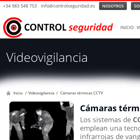
+34 983 548 753
info@controlseguridad.es
NOSOTROS
SO
INICIO
V
Videovigilancia
Inicio
/
Videovigilancia
/
Cámaras térmicas CCTV
Cámaras térm
Los sistemas de
C
emplean una tecno
infrarrojas de van